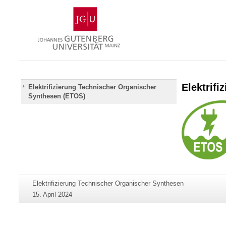
Zum
Johannes
Inhalt
Gutenberg-
springen
Universität
Mainz
Elektrif
Elektrifizierung Technischer Organischer
Synthesen (ETOS)
Zusätzliche
Seiten-
Elektrifizierung Technischer Organischer Synthesen
Informationen
Name:
Letzte
15. April 2024
zu
Aktualisierung:
dieser
Seite